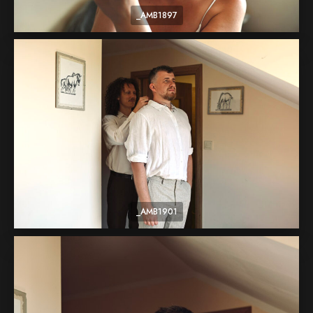
_AMB1897
_AMB1901