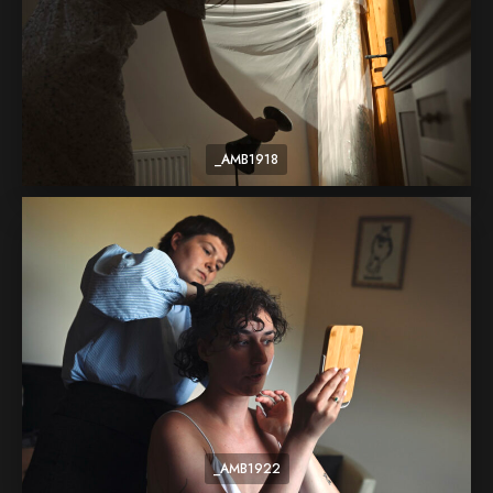
_AMB1918
_AMB1922