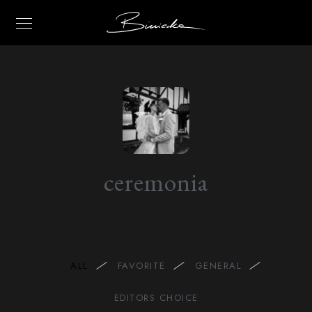
ceremonia
ALL
FAVORITE
GENERAL
EDITORS CHOICE