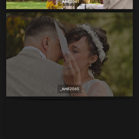
_AMB2061
_AMB2065