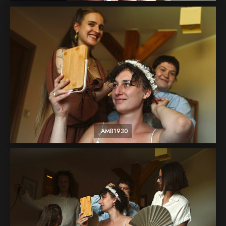
_AMB1930