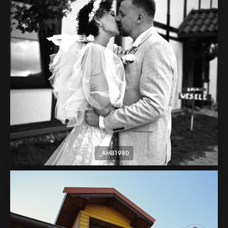
_AMB1980