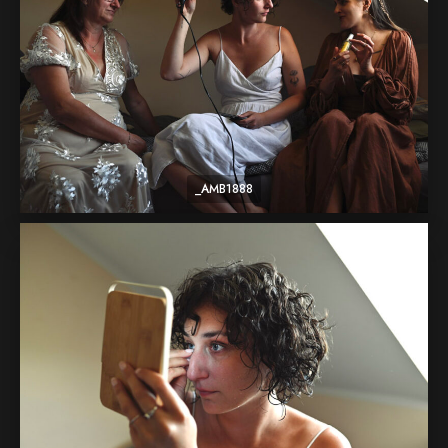
_AMB1888