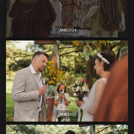
_AMB2024
_AMB2032