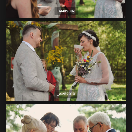
_AMB2006
_AMB2010