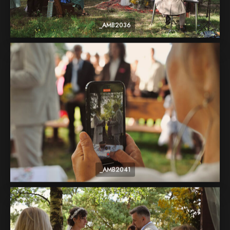
_AMB2036
_AMB2041