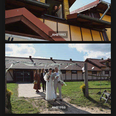
_AMB1983
_AMB1986