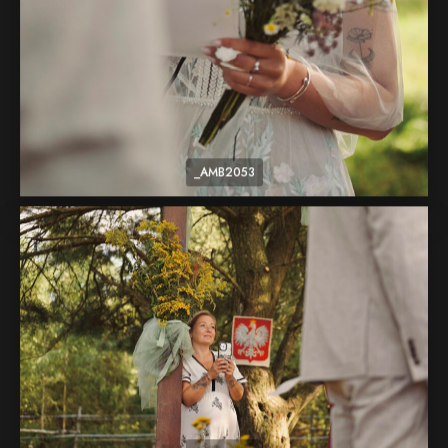
_AMB2053