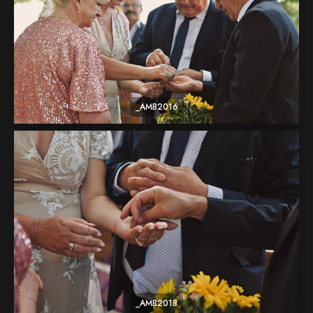
_AMB2016
_AMB2018