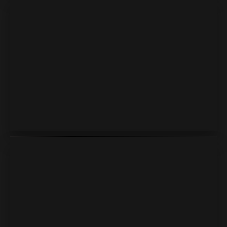
_AMB2085